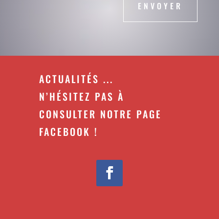
ENVOYER
ACTUALITÉS ...
N’HÉSITEZ PAS À
CONSULTER NOTRE PAGE
FACEBOOK !